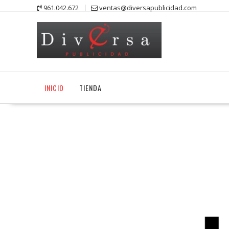
Saltar
961.042.672
ventas@diversapublicidad.com
contenido
INICIO
TIENDA